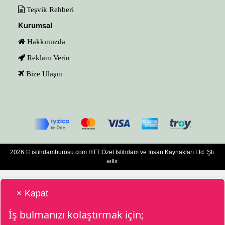
Teşvik Rehberi
Kurumsal
Hakkımızda
Reklam Verin
Bize Ulaşın
2026 © istihdamburosu.com HTT Özel İstihdam ve İnsan Kaynakları Ltd. Şti.
aittir.
× Kapat
İş bulmanızı kolaştırmak için;