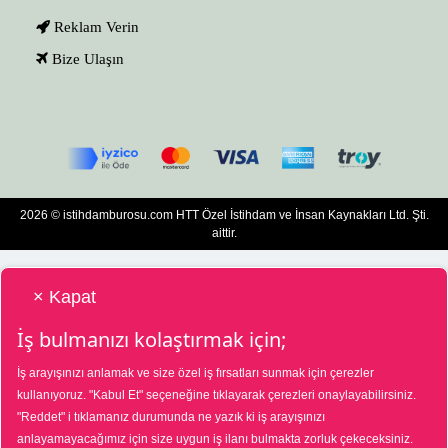
Reklam Verin
Bize Ulaşın
2026 © istihdamburosu.com HTT Özel İstihdam ve İnsan Kaynakları Ltd. Şti.
aittir.
× Kapat
İş bulmanızı kolaştırmak için;
İş arayışınızı anlamak ve size özel iş fırsatları sunmak için çerezler
HTT Bilgisayar Eğitim Destek Özel İstihdam ve İnsan Kaynakları Hizmetleri Tic.
kullanıyoruz.
"Kabul Et"
seçeneğine tıklayarak çerezleri onaylayabilirsiniz.
Ltd. Şti. Özel İstihdam Bürosu 01/08/2025 - 31/07/2028 tarihleri arasında
"Reddet"
i tıklamanız durumunda ne yazık ki iş arayışınızı
faaliyette bulunmak üzere, Türkiye İş Kurumu tarafından 01/07/2025 tarih ve
18573287 sayılı karar uyarınca 1390 nolu belge ile faaliyet göstermektedir. 4904
anlayamayacağımız için size uygun iş ilanı bulmakta zorluk çekeceksiniz.
sayılı kanun uyarınca iş arayanlardan ücret alınmayacak ve menfaat temin