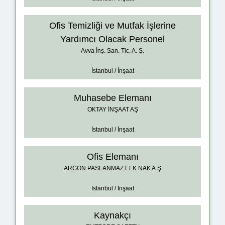
Ofis Temizliği ve Mutfak İşlerine
Yardımcı Olacak Personel
Avva İnş. San. Tic. A. Ş.
İstanbul / İnşaat
Muhasebe Elemanı
OKTAY İNŞAAT AŞ
İstanbul / İnşaat
Ofis Elemanı
ARGON PASLANMAZ ELK NAK A.Ş
İstanbul / İnşaat
Kaynakçı