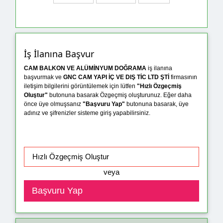
İş İlanına Başvur
CAM BALKON VE ALÜMİNYUM DOĞRAMA
iş ilanına
başvurmak ve
GNC CAM YAPI İÇ VE DIŞ TİC LTD ŞTİ
firmasının
iletişim bilgilerini görüntülemek için lütfen
"Hızlı Özgeçmiş
Oluştur"
butonuna basarak Özgeçmiş oluşturunuz. Eğer daha
önce üye olmuşsanız
"Başvuru Yap"
butonuna basarak, üye
adınız ve şifrenizler sisteme giriş yapabilirsiniz.
veya