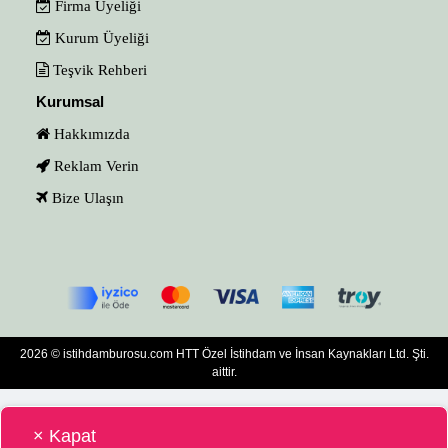
Firma Üyeliği
Kurum Üyeliği
Teşvik Rehberi
Kurumsal
Hakkımızda
Reklam Verin
Bize Ulaşın
2026 © istihdamburosu.com HTT Özel İstihdam ve İnsan Kaynakları Ltd. Şti.
aittir.
× Kapat