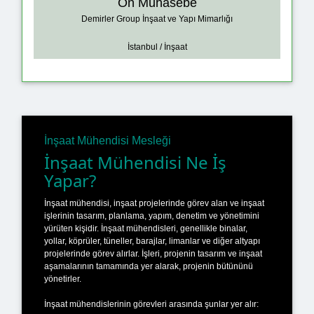
Ön Muhasebe
Demirler Group İnşaat ve Yapı Mimarlığı
İstanbul / İnşaat
İnşaat Mühendisi Mesleği
İnşaat Mühendisi Ne İş
Yapar?
İnşaat mühendisi, inşaat projelerinde görev alan ve inşaat
işlerinin tasarım, planlama, yapım, denetim ve yönetimini
yürüten kişidir. İnşaat mühendisleri, genellikle binalar,
yollar, köprüler, tüneller, barajlar, limanlar ve diğer altyapı
projelerinde görev alırlar. İşleri, projenin tasarım ve inşaat
aşamalarının tamamında yer alarak, projenin bütününü
yönetirler.
İnşaat mühendislerinin görevleri arasında şunlar yer alır: