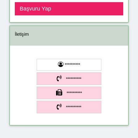
İletişim
**********
**********
**********
**********