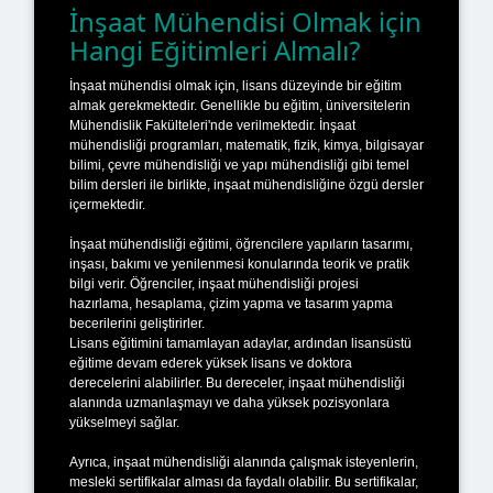
İnşaat Mühendisi Olmak için
Hangi Eğitimleri Almalı?
İnşaat mühendisi olmak için, lisans düzeyinde bir eğitim
almak gerekmektedir. Genellikle bu eğitim, üniversitelerin
Mühendislik Fakülteleri'nde verilmektedir. İnşaat
mühendisliği programları, matematik, fizik, kimya, bilgisayar
bilimi, çevre mühendisliği ve yapı mühendisliği gibi temel
bilim dersleri ile birlikte, inşaat mühendisliğine özgü dersler
içermektedir.
İnşaat mühendisliği eğitimi, öğrencilere yapıların tasarımı,
inşası, bakımı ve yenilenmesi konularında teorik ve pratik
bilgi verir. Öğrenciler, inşaat mühendisliği projesi
hazırlama, hesaplama, çizim yapma ve tasarım yapma
becerilerini geliştirirler.
Lisans eğitimini tamamlayan adaylar, ardından lisansüstü
eğitime devam ederek yüksek lisans ve doktora
derecelerini alabilirler. Bu dereceler, inşaat mühendisliği
alanında uzmanlaşmayı ve daha yüksek pozisyonlara
yükselmeyi sağlar.
Ayrıca, inşaat mühendisliği alanında çalışmak isteyenlerin,
mesleki sertifikalar alması da faydalı olabilir. Bu sertifikalar,