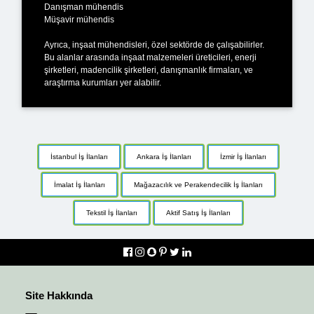
Danışman mühendis
Müşavir mühendis
Ayrıca, inşaat mühendisleri, özel sektörde de çalışabilirler.
Bu alanlar arasında inşaat malzemeleri üreticileri, enerji
şirketleri, madencilik şirketleri, danışmanlık firmaları, ve
araştırma kurumları yer alabilir.
İstanbul İş İlanları
Ankara İş İlanları
İzmir İş İlanları
İmalat İş İlanları
Mağazacılık ve Perakendecilik İş İlanları
Tekstil İş İlanları
Aktif Satış İş İlanları
Site Hakkında