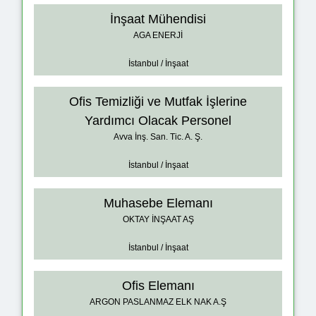
İnşaat Mühendisi
AGA ENERJİ
İstanbul / İnşaat
Ofis Temizliği ve Mutfak İşlerine
Yardımcı Olacak Personel
Avva İnş. San. Tic. A. Ş.
İstanbul / İnşaat
Muhasebe Elemanı
OKTAY İNŞAAT AŞ
İstanbul / İnşaat
Ofis Elemanı
ARGON PASLANMAZ ELK NAK A.Ş