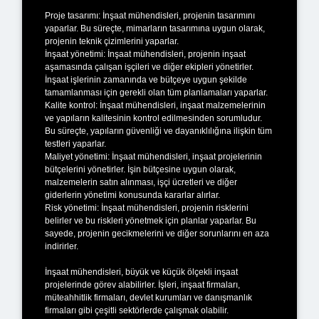
Proje tasarımı: İnşaat mühendisleri, projenin tasarımını
yaparlar. Bu süreçte, mimarların tasarımına uygun olarak,
projenin teknik çizimlerini yaparlar.
İnşaat yönetimi: İnşaat mühendisleri, projenin inşaat
aşamasında çalışan işçileri ve diğer ekipleri yönetirler.
İnşaat işlerinin zamanında ve bütçeye uygun şekilde
tamamlanması için gerekli olan tüm planlamaları yaparlar.
Kalite kontrol: İnşaat mühendisleri, inşaat malzemelerinin
ve yapıların kalitesinin kontrol edilmesinden sorumludur.
Bu süreçte, yapıların güvenliği ve dayanıklılığına ilişkin tüm
testleri yaparlar.
Maliyet yönetimi: İnşaat mühendisleri, inşaat projelerinin
bütçelerini yönetirler. İşin bütçesine uygun olarak,
malzemelerin satın alınması, işçi ücretleri ve diğer
giderlerin yönetimi konusunda kararlar alırlar.
Risk yönetimi: İnşaat mühendisleri, projenin risklerini
belirler ve bu riskleri yönetmek için planlar yaparlar. Bu
sayede, projenin gecikmelerini ve diğer sorunlarını en aza
indirirler.
İnşaat mühendisleri, büyük ve küçük ölçekli inşaat
projelerinde görev alabilirler. İşleri, inşaat firmaları,
müteahhitlik firmaları, devlet kurumları ve danışmanlık
firmaları gibi çeşitli sektörlerde çalışmak olabilir.