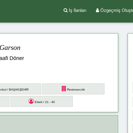
İş İlanları
Özgeçmiş Oluşt
Garson
aafi Döner
anbul / BAŞAKŞEHİR
Restorancılık
Erkek / 21 - 40