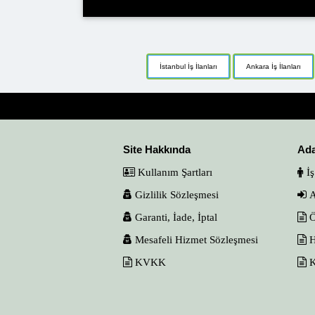
İstanbul İş İlanları
Ankara İş İlanları
Site Hakkında
Ad
Kullanım Şartları
İş
Gizlilik Sözleşmesi
A
Garanti, İade, İptal
Ö
Mesafeli Hizmet Sözleşmesi
H
KVKK
K