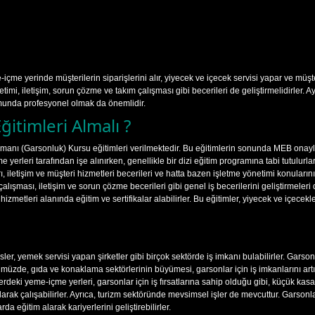
içme yerinde müşterilerin siparişlerini alır, yiyecek ve içecek servisi yapar ve müşte
timi, iletişim, sorun çözme ve takım çalışması gibi becerileri de geliştirmelidirler
munda profesyonel olmak da önemlidir.
itimleri Almalı ?
emanı (Garsonluk) Kursu eğitimleri verilmektedir. Bu eğitimlerin sonunda MEB onaylı 
e yerleri tarafından işe alınırken, genellikle bir dizi eğitim programına tabi tutulurl
 iletişim ve müşteri hizmetleri becerileri ve hatta bazen işletme yönetimi konularını 
lışması, iletişim ve sorun çözme becerileri gibi genel iş becerilerini geliştirmeleri 
 hizmetleri alanında eğitim ve sertifikalar alabilirler. Bu eğitimler, yiyecek ve içece
tesisler, yemek servisi yapan şirketler gibi birçok sektörde iş imkanı bulabilirler. Gar
ünümüzde, gıda ve konaklama sektörlerinin büyümesi, garsonlar için iş imkanlarını artı
lerdeki yeme-içme yerleri, garsonlar için iş fırsatlarına sahip olduğu gibi, küçük kas
larak çalışabilirler. Ayrıca, turizm sektöründe mevsimsel işler de mevcuttur. Garsonlar
da eğitim alarak kariyerlerini geliştirebilirler.