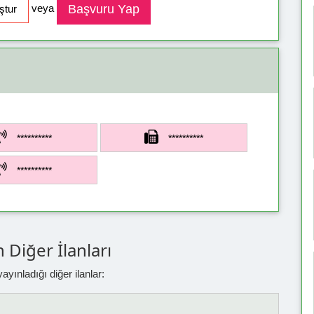
veya
**********
**********
**********
 Diğer İlanları
yınladığı diğer ilanlar: