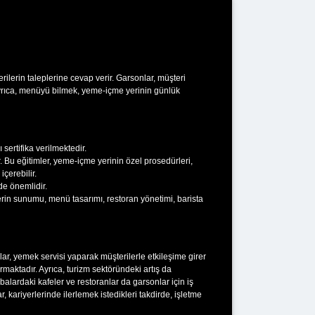
rilerin taleplerine cevap verir. Garsonlar, müşteri
. Ayrıca, menüyü bilmek, yeme-içme yerinin günlük
sertifika verilmektedir.
ar. Bu eğitimler, yeme-içme yerinin özel prosedürleri,
içerebilir.
de önemlidir.
klerin sunumu, menü tasarımı, restoran yönetimi, barista
sonlar, yemek servisi yaparak müşterilerle etkileşime girer
rmaktadır. Ayrıca, turizm sektöründeki artış da
abalardaki kafeler ve restoranlar da garsonlar için iş
, kariyerlerinde ilerlemek istedikleri takdirde, işletme