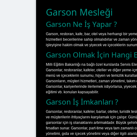
Garson Mesleği
Garson Ne İş Yapar ?
Garson, restoran, kafe, bar, otel veya herhangi bir yeme-
hizmetleri becerilerine sahip olmalıdırlar ve zaman yöne
işleyişine hakim olmak ve yiyecek ve içeceklerin sunu
Garson Olmak İçin Hangi Eğ
Milli Eğitim Bakanlığı na bağlı özel kurslarda Servis El
Garsonlar, restoranlar, kafeler, oteller ve diğer yeme-içm
menü ve içeceklerin sunumu, hijyen ve temizlik kuralları,
Garsonların, müşteri hizmetleri, zaman yönetimi, takım ça
Garsonlar, kariyerlerinde ilerlemek istiyorlarsa, yiyecek
eğitimi vb. konuları kapsayabilir.
Garson İş İmkanları ?
Garsonlar, restoranlar, kafeler, barlar, oteller, turistik 
ve müşterilerin ihtiyaçlarını karşılamak için çalışır. G
garsonlar için iş olanaklarını artırmaktadır. Büyük şehir
fırsatları sunar. Garsonlar, part-time veya tam zamanlı o
yönetimi, gıda ve içecek yönetimi veya diğer ilgili alanlar