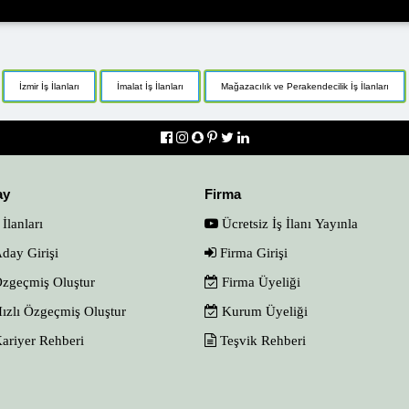
İzmir İş İlanları
İmalat İş İlanları
Mağazacılık ve Perakendecilik İş İlanları
ay
Firma
 İlanları
Ücretsiz İş İlanı Yayınla
day Girişi
Firma Girişi
zgeçmiş Oluştur
Firma Üyeliği
ızlı Özgeçmiş Oluştur
Kurum Üyeliği
ariyer Rehberi
Teşvik Rehberi