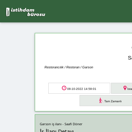
S
Restorancılık / Restoran / Garson
08-10-2022 14:58:01
İst
Tam Zamanlı
Garson iş ilanı - Saafi Döner
İş İlanı Detayı