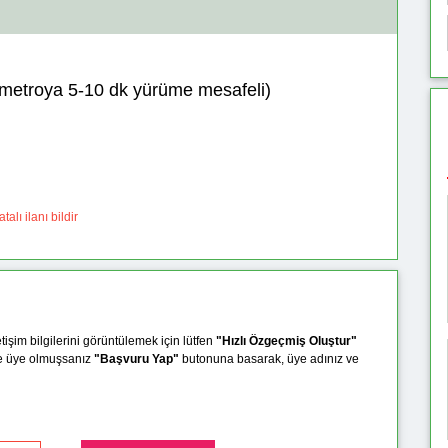
 ( metroya 5-10 dk yürüme mesafeli)
talı ilanı bildir
etişim bilgilerini görüntülemek için lütfen
"Hızlı Özgeçmiş Oluştur"
e üye olmuşsanız
"Başvuru Yap"
butonuna basarak, üye adınız ve