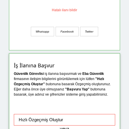
Hatalı ilanı bildir
Whatsapp
Facebook
Twitter
İş İlanına Başvur
Güvenlik Görevlisi
iş ilanına başvurmak ve
Eba Güvenlik
firmasının iletişim bilgilerini görüntülemek için lütfen
"Hızlı
Özgeçmiş Oluştur"
butonuna basarak Özgeçmiş oluşturunuz.
Eğer daha önce üye olmuşsanız
"Başvuru Yap"
butonuna
basarak, üye adınız ve şifrenizler sisteme giriş yapabilirsiniz.
veya