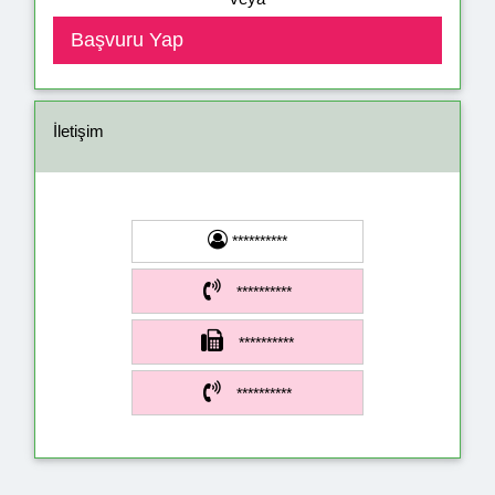
İletişim
**********
**********
**********
**********