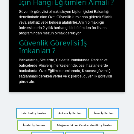
İçin Hangi Eğitimleri Almalı ?
Güvenlik görevlisi olmak isteyen kişiler İçişleri Bakanlığı
denetiminde olan Özel Güvenlik kurslarına giderek Silahlı
veya silahsız yetki belgesi alabilirler. Amiri olmak için
üniversitelerin 2 yıllık herhangi bir bölümden ön lisans
programından mezun olmak gerekiyor.
Güvenlik Görevlisi İş
İmkanları ?
Bankalarda, Sitelerde, Devlet Kurumlarında, Parklar ve
bahçelerde, Alışveriş merkezlerinde, özel hastanelerde
bankalarda, Özel Eğitim kurumlarında, Kısacası güvenliği
sağlanması gereken yerler ve kişilerde, güvenlik görevlisi
görev alır.
İstanbul İş İlanları
Ankara İş İlanları
İzmir İş İlanları
İmalat İş İlanları
Mağazacılık ve Perakendecilik İş İlanları