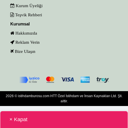
Kurum Üyeliği
Teşvik Rehberi
Kurumsal
Hakkımızda
Reklam Verin
Bize Ulaşın
2026 © istihdamburosu.com HTT Özel İstihdam ve İnsan Kaynakları Ltd. Şti.
aittir.
× Kapat