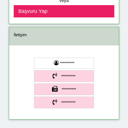
veya
İletişim
**********
**********
**********
**********