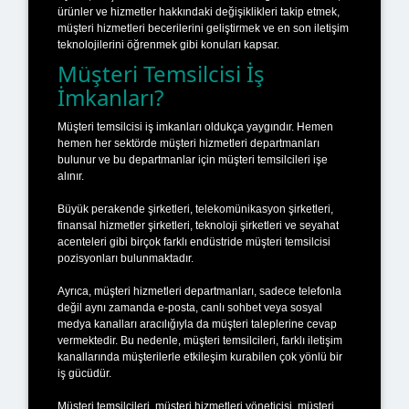
ürünler ve hizmetler hakkındaki değişiklikleri takip etmek,
müşteri hizmetleri becerilerini geliştirmek ve en son iletişim
teknolojilerini öğrenmek gibi konuları kapsar.
Müşteri Temsilcisi İş
İmkanları?
Müşteri temsilcisi iş imkanları oldukça yaygındır. Hemen
hemen her sektörde müşteri hizmetleri departmanları
bulunur ve bu departmanlar için müşteri temsilcileri işe
alınır.
Büyük perakende şirketleri, telekomünikasyon şirketleri,
finansal hizmetler şirketleri, teknoloji şirketleri ve seyahat
acenteleri gibi birçok farklı endüstride müşteri temsilcisi
pozisyonları bulunmaktadır.
Ayrıca, müşteri hizmetleri departmanları, sadece telefonla
değil aynı zamanda e-posta, canlı sohbet veya sosyal
medya kanalları aracılığıyla da müşteri taleplerine cevap
vermektedir. Bu nedenle, müşteri temsilcileri, farklı iletişim
kanallarında müşterilerle etkileşim kurabilen çok yönlü bir
iş gücüdür.
Müşteri temsilcileri, müşteri hizmetleri yöneticisi, müşteri