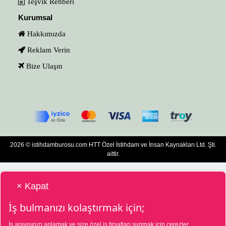
Teşvik Rehberi
Kurumsal
Hakkımızda
Reklam Verin
Bize Ulaşın
2026 © istihdamburosu.com HTT Özel İstihdam ve İnsan Kaynakları Ltd. Şti.
aittir.
× Kapat
İş bulmanızı kolaştırmak için;
İş arayışınızı anlamak ve size özel iş fırsatları sunmak için çerezler