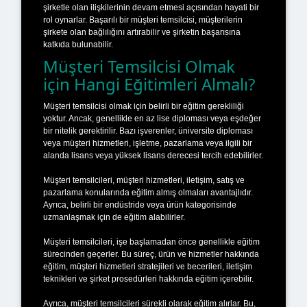
şirketle olan ilişkilerinin devam etmesi açısından hayati bir
rol oynarlar. Başarılı bir müşteri temsilcisi, müşterilerin
şirkete olan bağlılığını artırabilir ve şirketin başarısına
katkıda bulunabilir.
Müşteri Temsilcisi Olmak
için Hangi Eğitimleri Almalı?
Müşteri temsilcisi olmak için belirli bir eğitim gerekliliği
yoktur. Ancak, genellikle en az lise diploması veya eşdeğer
bir nitelik gerektirilir. Bazı işverenler, üniversite diploması
veya müşteri hizmetleri, işletme, pazarlama veya ilgili bir
alanda lisans veya yüksek lisans derecesi tercih edebilirler.
Müşteri temsilcileri, müşteri hizmetleri, iletişim, satış ve
pazarlama konularında eğitim almış olmaları avantajlıdır.
Ayrıca, belirli bir endüstride veya ürün kategorisinde
uzmanlaşmak için de eğitim alabilirler.
Müşteri temsilcileri, işe başlamadan önce genellikle eğitim
sürecinden geçerler. Bu süreç, ürün ve hizmetler hakkında
eğitim, müşteri hizmetleri stratejileri ve becerileri, iletişim
teknikleri ve şirket prosedürleri hakkında eğitim içerebilir.
Ayrıca, müşteri temsilcileri sürekli olarak eğitim alırlar. Bu,