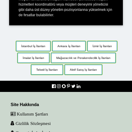
hizmetleri koordinatörü veya müşteri deneyimi yöneticisi
gibi daha üst düzey yönetim pozisyonlarına yükselmek için
de fırsatlar bulabilirler.
İstanbul İş İlanları
Ankara İş İlanları
İzmir İş İlanları
İmalat İş İlanları
Mağazacılık ve Perakendecilik İş İlanları
Tekstil İş İlanları
Aktif Satış İş İlanları
Site Hakkında
Kullanım Şartları
Gizlilik Sözleşmesi