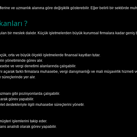
lerine ve uzmanlık alanına göre değişiklik gösterebilir. Eğer belirli bir sektörde 
anları ?
n bir meslek dalıdır. Küçük işletmelerden büyük kurumsal firmalara kadar geniş bir
k, orta ve büyük ölçekli işletmelerde finansal kayıtları tutar.
rin yönetiminde görev alır.
ebe ve vergi denetimi alanlarında çalışabilir.
açarak farklı firmalara muhasebe, vergi danışmanlığı ve mali müşavirlik hizmeti ver
süreçlerinde yer alır.
 uzmanı gibi pozisyonlarda çalışabilir.
rak görev yapabilir.
et destekleriyle ilgili muhasebe süreçlerini yönetir.
şteri işlemlerini takip eder.
ns analisti olarak görev yapabilir.