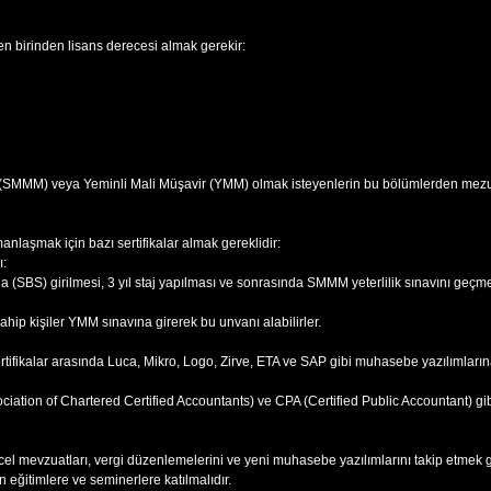
n birinden lisans derecesi almak gerekir:
 (SMMM) veya Yeminli Mali Müşavir (YMM) olmak isteyenlerin bu bölümlerden mezun
laşmak için bazı sertifikalar almak gereklidir:
ı:
 (SBS) girilmesi, 3 yıl staj yapılması ve sonrasında SMMM yeterlilik sınavını geçme
ip kişiler YMM sınavına girerek bu unvanı alabilirler.
ifikalar arasında Luca, Mikro, Logo, Zirve, ETA ve SAP gibi muhasebe yazılımlarına
ciation of Chartered Certified Accountants) ve CPA (Certified Public Accountant) gibi u
cel mevzuatları, vergi düzenlemelerini ve yeni muhasebe yazılımlarını takip etmek 
n eğitimlere ve seminerlere katılmalıdır.