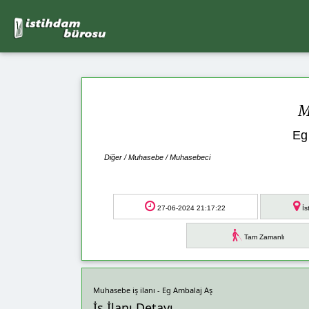
M
Eg
Diğer / Muhasebe / Muhasebeci
27-06-2024 21:17:22
İs
Tam Zamanlı
Muhasebe iş ilanı - Eg Ambalaj Aş
İş İlanı Detayı