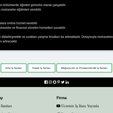
 bölümlerde öğretim görevlisi olarak çalışabilir.
muhasebe eğitimleri verebilir.
ara online hizmet verebilir.
muhasebe ve finansal yönetim hizmetleri sunabilir.
te dijitalleşmekte ve uzaktan çalışma fırsatları da artmaktadır. Dolayısıyla muhaseb
 artıracaktır.
İzmir İş İlanları
İmalat İş İlanları
Mağazacılık ve Perakendecilik İş İlanları
ay
Firma
 İlanları
Ücretsiz İş İlanı Yayınla