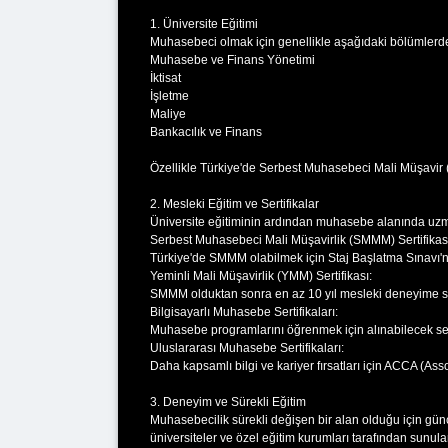
1. Üniversite Eğitimi
Muhasebeci olmak için genellikle aşağıdaki bölümlerde
Muhasebe ve Finans Yönetimi
İktisat
İşletme
Maliye
Bankacılık ve Finans
Özellikle Türkiye'de Serbest Muhasebeci Mali Müşavir
2. Mesleki Eğitim ve Sertifikalar
Üniversite eğitiminin ardından muhasebe alanında uzman
Serbest Muhasebeci Mali Müşavirlik (SMMM) Sertifikas
Türkiye'de SMMM olabilmek için Staj Başlatma Sınavı'na
Yeminli Mali Müşavirlik (YMM) Sertifikası:
SMMM olduktan sonra en az 10 yıl mesleki deneyime sah
Bilgisayarlı Muhasebe Sertifikaları:
Muhasebe programlarını öğrenmek için alınabilecek sert
Uluslararası Muhasebe Sertifikaları:
Daha kapsamlı bilgi ve kariyer fırsatları için ACCA (Asso
3. Deneyim ve Sürekli Eğitim
Muhasebecilik sürekli değişen bir alan olduğu için gün
üniversiteler ve özel eğitim kurumları tarafından sunula