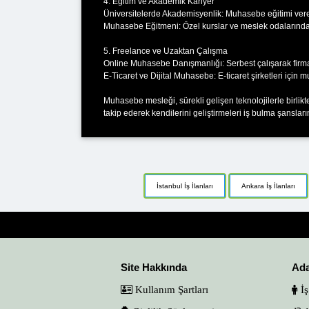
4. Eğitim ve Akademik Kariyer
Üniversitelerde Akademisyenlik: Muhasebe eğitimi veren
Muhasebe Eğitmeni: Özel kurslar ve meslek odalarında 
5. Freelance ve Uzaktan Çalışma
Online Muhasebe Danışmanlığı: Serbest çalışarak firmal
E-Ticaret ve Dijital Muhasebe: E-ticaret şirketleri için 
Muhasebe mesleği, sürekli gelişen teknolojilerle birlik
takip ederek kendilerini geliştirmeleri iş bulma şanslarını
İstanbul İş İlanları
Ankara İş İlanları
Site Hakkında
Ad
Kullanım Şartları
İş