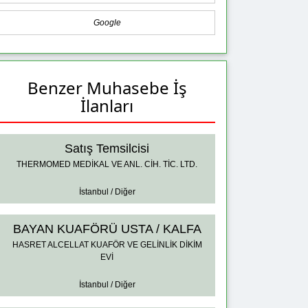
Google
Benzer Muhasebe İş
İlanları
Satış Temsilcisi
THERMOMED MEDİKAL VE ANL. CİH. TİC. LTD.
İstanbul / Diğer
BAYAN KUAFÖRÜ USTA / KALFA
HASRET ALCELLAT KUAFÖR VE GELİNLİK DİKİM
EVİ
İstanbul / Diğer