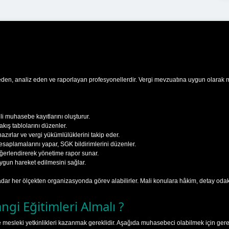
eden, analiz eden ve raporlayan profesyonellerdir. Vergi mevzuatına uygun olarak muh
ili muhasebe kayıtlarını oluşturur.
akış tablolarını düzenler.
zırlar ve vergi yükümlülüklerini takip eder.
saplamalarını yapar, SGK bildirimlerini düzenler.
ğerlendirerek yönetime rapor sunar.
gun hareket edilmesini sağlar.
dar her ölçekten organizasyonda görev alabilirler. Mali konulara hâkim, detay oda
gi Eğitimleri Almalı ?
mesleki yetkinlikleri kazanmak gereklidir. Aşağıda muhasebeci olabilmek için gereken