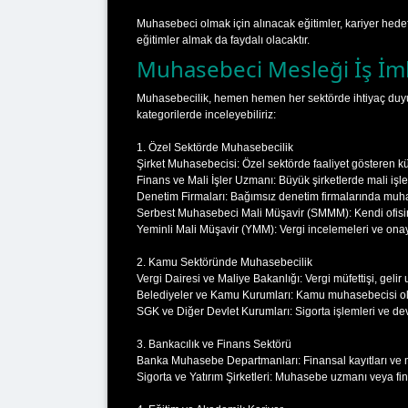
Muhasebeci olmak için alınacak eğitimler, kariyer hedef
eğitimler almak da faydalı olacaktır.
Muhasebeci Mesleği İş İmk
Muhasebecilik, hemen hemen her sektörde ihtiyaç duyula
kategorilerde inceleyebiliriz:
1. Özel Sektörde Muhasebecilik
Şirket Muhasebecisi: Özel sektörde faaliyet gösteren küçü
Finans ve Mali İşler Uzmanı: Büyük şirketlerde mali işle
Denetim Firmaları: Bağımsız denetim firmalarında muhas
Serbest Muhasebeci Mali Müşavir (SMMM): Kendi ofisini 
Yeminli Mali Müşavir (YMM): Vergi incelemeleri ve onay 
2. Kamu Sektöründe Muhasebecilik
Vergi Dairesi ve Maliye Bakanlığı: Vergi müfettişi, gelir
Belediyeler ve Kamu Kurumları: Kamu muhasebecisi ola
SGK ve Diğer Devlet Kurumları: Sigorta işlemleri ve devl
3. Bankacılık ve Finans Sektörü
Banka Muhasebe Departmanları: Finansal kayıtları ve mü
Sigorta ve Yatırım Şirketleri: Muhasebe uzmanı veya fina