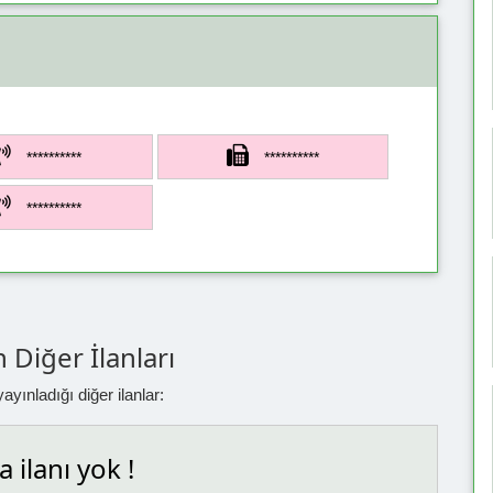
**********
**********
**********
 Diğer İlanları
yınladığı diğer ilanlar:
 ilanı yok !