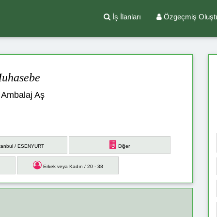
İş İlanları
Özgeçmiş Oluşt
uhasebe
 Ambalaj Aş
tanbul / ESENYURT
Diğer
Erkek veya Kadın / 20 - 38