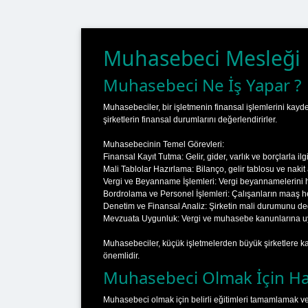
Muhasebeci Mesleği
Muhasebeci Ne İş Yapar ?
Muhasebeciler, bir işletmenin finansal işlemlerini kayd
şirketlerin finansal durumlarını değerlendirirler.
Muhasebecinin Temel Görevleri:
Finansal Kayıt Tutma: Gelir, gider, varlık ve borçlarla ilg
Mali Tablolar Hazırlama: Bilanço, gelir tablosu ve nakit 
Vergi ve Beyanname İşlemleri: Vergi beyannamelerini ha
Bordrolama ve Personel İşlemleri: Çalışanların maaş he
Denetim ve Finansal Analiz: Şirketin mali durumunu de
Mevzuata Uygunluk: Vergi ve muhasebe kanunlarına uy
Muhasebeciler, küçük işletmelerden büyük şirketlere ka
önemlidir.
Muhasebeci Olmak İçin Han
Muhasebeci olmak için belirli eğitimleri tamamlamak ve 