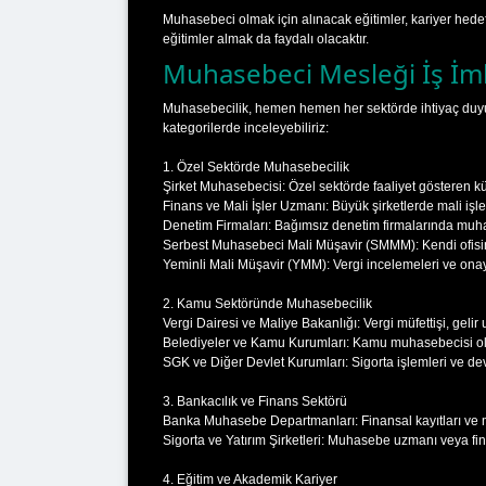
Muhasebeci olmak için alınacak eğitimler, kariyer hedef
eğitimler almak da faydalı olacaktır.
Muhasebeci Mesleği İş İmk
Muhasebecilik, hemen hemen her sektörde ihtiyaç duyula
kategorilerde inceleyebiliriz:
1. Özel Sektörde Muhasebecilik
Şirket Muhasebecisi: Özel sektörde faaliyet gösteren küçü
Finans ve Mali İşler Uzmanı: Büyük şirketlerde mali işle
Denetim Firmaları: Bağımsız denetim firmalarında muhas
Serbest Muhasebeci Mali Müşavir (SMMM): Kendi ofisini 
Yeminli Mali Müşavir (YMM): Vergi incelemeleri ve onay 
2. Kamu Sektöründe Muhasebecilik
Vergi Dairesi ve Maliye Bakanlığı: Vergi müfettişi, gelir
Belediyeler ve Kamu Kurumları: Kamu muhasebecisi ola
SGK ve Diğer Devlet Kurumları: Sigorta işlemleri ve devl
3. Bankacılık ve Finans Sektörü
Banka Muhasebe Departmanları: Finansal kayıtları ve mü
Sigorta ve Yatırım Şirketleri: Muhasebe uzmanı veya fina
4. Eğitim ve Akademik Kariyer