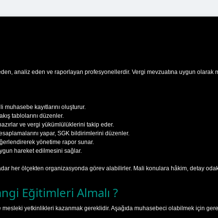
eden, analiz eden ve raporlayan profesyonellerdir. Vergi mevzuatına uygun olarak muh
ili muhasebe kayıtlarını oluşturur.
akış tablolarını düzenler.
zırlar ve vergi yükümlülüklerini takip eder.
saplamalarını yapar, SGK bildirimlerini düzenler.
ğerlendirerek yönetime rapor sunar.
gun hareket edilmesini sağlar.
dar her ölçekten organizasyonda görev alabilirler. Mali konulara hâkim, detay oda
gi Eğitimleri Almalı ?
mesleki yetkinlikleri kazanmak gereklidir. Aşağıda muhasebeci olabilmek için gereken