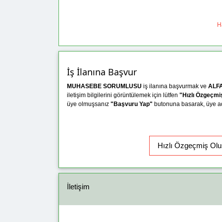
Ha
İş İlanına Başvur
MUHASEBE SORUMLUSU
iş ilanına başvurmak ve
ALFA
iletişim bilgilerini görüntülemek için lütfen
"Hızlı Özgeçmi
üye olmuşsanız
"Başvuru Yap"
butonuna basarak, üye adın
İletişim