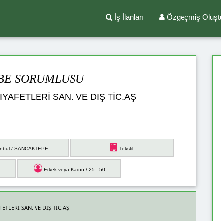
İş İlanları
Özgeçmiş Oluşt
BE SORUMLUSU
KIYAFETLERİ SAN. VE DIŞ TİC.AŞ
anbul / SANCAKTEPE
Tekstil
Erkek veya Kadın / 25 - 50
FETLERİ SAN. VE DIŞ TİC.AŞ