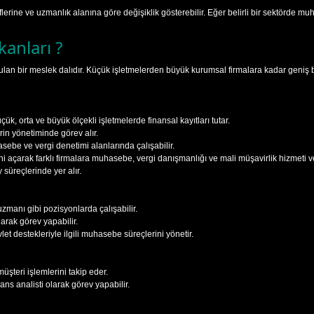
lerine ve uzmanlık alanına göre değişiklik gösterebilir. Eğer belirli bir sektörde 
anları ?
n bir meslek dalıdır. Küçük işletmelerden büyük kurumsal firmalara kadar geniş bir
k, orta ve büyük ölçekli işletmelerde finansal kayıtları tutar.
rin yönetiminde görev alır.
ebe ve vergi denetimi alanlarında çalışabilir.
açarak farklı firmalara muhasebe, vergi danışmanlığı ve mali müşavirlik hizmeti ver
süreçlerinde yer alır.
 uzmanı gibi pozisyonlarda çalışabilir.
rak görev yapabilir.
et destekleriyle ilgili muhasebe süreçlerini yönetir.
şteri işlemlerini takip eder.
ns analisti olarak görev yapabilir.