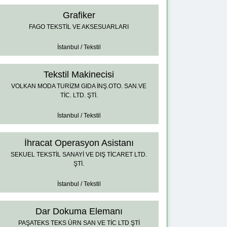
Grafiker
FAGO TEKSTİL VE AKSESUARLARI
İstanbul / Tekstil
Tekstil Makinecisi
VOLKAN MODA TURİZM GIDA İNŞ.OTO. SAN.VE
TİC. LTD. ŞTİ.
İstanbul / Tekstil
İhracat Operasyon Asistanı
SEKUEL TEKSTİL SANAYİ VE DIŞ TİCARET LTD.
ŞTİ.
İstanbul / Tekstil
Dar Dokuma Elemanı
PAŞATEKS TEKS ÜRN SAN VE TİC LTD ŞTİ