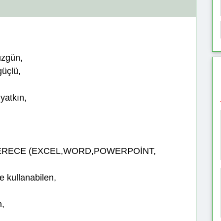
düzgün,
güçlü,
yatkın,
İYİ DERECE (EXCEL,WORD,POWERPOİNT,
e kullanabilen,
m,