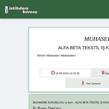
MUHASE
ALFA BETA TEKSTİL İŞ 
Tekstil / Muhasebe / Muhasebeci
19-05-2023 12:25:35
İst
Tam Zamanlı
MUHASEBE SORUMLUSU iş ilanı - ALFA BETA TEKSTİL İŞ KIYA
İş İlanı Detayı