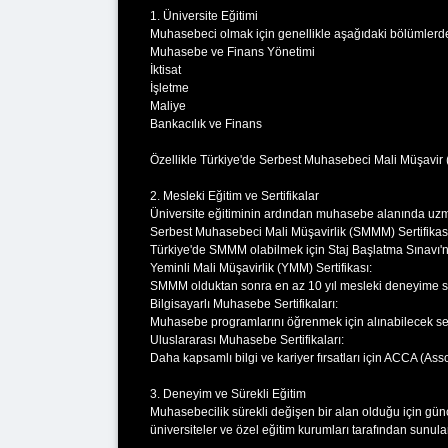
1. Üniversite Eğitimi
Muhasebeci olmak için genellikle aşağıdaki bölümlerde
Muhasebe ve Finans Yönetimi
İktisat
İşletme
Maliye
Bankacılık ve Finans
Özellikle Türkiye'de Serbest Muhasebeci Mali Müşavir
2. Mesleki Eğitim ve Sertifikalar
Üniversite eğitiminin ardından muhasebe alanında uzman
Serbest Muhasebeci Mali Müşavirlik (SMMM) Sertifikas
Türkiye'de SMMM olabilmek için Staj Başlatma Sınavı'na
Yeminli Mali Müşavirlik (YMM) Sertifikası:
SMMM olduktan sonra en az 10 yıl mesleki deneyime sah
Bilgisayarlı Muhasebe Sertifikaları:
Muhasebe programlarını öğrenmek için alınabilecek sert
Uluslararası Muhasebe Sertifikaları:
Daha kapsamlı bilgi ve kariyer fırsatları için ACCA (Asso
3. Deneyim ve Sürekli Eğitim
Muhasebecilik sürekli değişen bir alan olduğu için gün
üniversiteler ve özel eğitim kurumları tarafından sunula