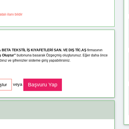
talı ilanı bildir
 BETA TEKSTİL İŞ KIYAFETLERİ SAN. VE DIŞ TİC.AŞ
firmasının
ş Oluştur"
butonuna basarak Özgeçmiş oluşturunuz. Eğer daha önce
ız ve şifrenizler sisteme giriş yapabilirsiniz.
veya