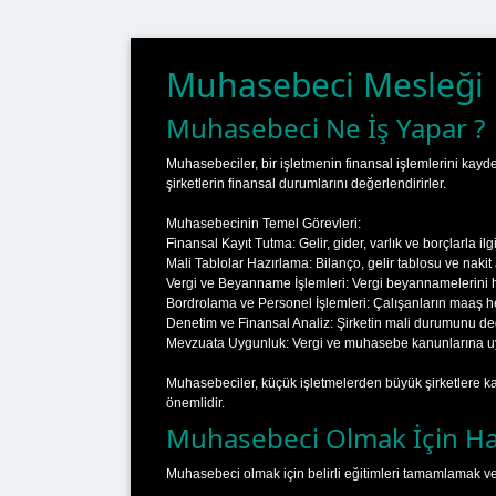
Muhasebeci Mesleği
Muhasebeci Ne İş Yapar ?
Muhasebeciler, bir işletmenin finansal işlemlerini kayd
şirketlerin finansal durumlarını değerlendirirler.
Muhasebecinin Temel Görevleri:
Finansal Kayıt Tutma: Gelir, gider, varlık ve borçlarla ilg
Mali Tablolar Hazırlama: Bilanço, gelir tablosu ve nakit 
Vergi ve Beyanname İşlemleri: Vergi beyannamelerini ha
Bordrolama ve Personel İşlemleri: Çalışanların maaş he
Denetim ve Finansal Analiz: Şirketin mali durumunu de
Mevzuata Uygunluk: Vergi ve muhasebe kanunlarına uy
Muhasebeciler, küçük işletmelerden büyük şirketlere ka
önemlidir.
Muhasebeci Olmak İçin Han
Muhasebeci olmak için belirli eğitimleri tamamlamak ve 