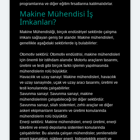
programlarına ve diğer eğitim fırsatlarına katılmalıdırlar.
Makine Mühendisi İş
İmkanları?
Makine Mühendisliği, birçok endüstriyel sektörde çalışma
imkanı sağlayan geniş bir alandır. Makine mühendisleri,
genellikle aşağıdaki sektörlerde iş bulabilirler:
Otomotiv sektörü: Otomotiv endüstrisi, makine mühendisleri
için önemli bir istihdam alanıdır. Motorlu araçların tasarımı,
üretimi ve testi gibi birçok farklı işlemin yapılmasında
mühendislerin rolü büyüktür.
Havacılık ve uzay sanayi: Makine mühendisleri, havacılık
ve uzay sanayinde, uçak ve uzay aracı tasarımı, üretimi ve
testi konularında çalışabilirler.
Savunma sanayi: Savunma sanayi, makine
mühendislerinin çalışabileceği bir diğer sektördür.
Savunma sanayi, silah sistemleri, zırhlı araçlar ve diğer
askeri ekipmanların tasarımı ve üretimi konularında
mühendislerin rolü büyüktür.
Enerji sektörü: Makine mühendisleri, enerji üretimi, enerji
tüketimi ve enerji depolama sistemleri konularında
çalışabilirler. Bu alanda çalışan mühendisler, yenilenebilir
enerji kaynakları, nükleer enerji, hidroelektrik enerji ve