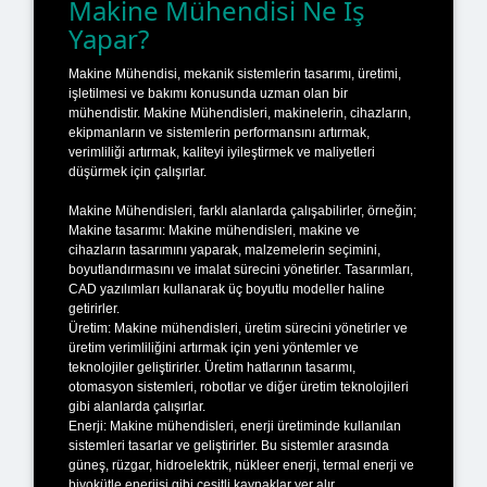
Makine Mühendisi Ne İş
Yapar?
Makine Mühendisi, mekanik sistemlerin tasarımı, üretimi,
işletilmesi ve bakımı konusunda uzman olan bir
mühendistir. Makine Mühendisleri, makinelerin, cihazların,
ekipmanların ve sistemlerin performansını artırmak,
verimliliği artırmak, kaliteyi iyileştirmek ve maliyetleri
düşürmek için çalışırlar.
Makine Mühendisleri, farklı alanlarda çalışabilirler, örneğin;
Makine tasarımı: Makine mühendisleri, makine ve
cihazların tasarımını yaparak, malzemelerin seçimini,
boyutlandırmasını ve imalat sürecini yönetirler. Tasarımları,
CAD yazılımları kullanarak üç boyutlu modeller haline
getirirler.
Üretim: Makine mühendisleri, üretim sürecini yönetirler ve
üretim verimliliğini artırmak için yeni yöntemler ve
teknolojiler geliştirirler. Üretim hatlarının tasarımı,
otomasyon sistemleri, robotlar ve diğer üretim teknolojileri
gibi alanlarda çalışırlar.
Enerji: Makine mühendisleri, enerji üretiminde kullanılan
sistemleri tasarlar ve geliştirirler. Bu sistemler arasında
güneş, rüzgar, hidroelektrik, nükleer enerji, termal enerji ve
biyokütle enerjisi gibi çeşitli kaynaklar yer alır.