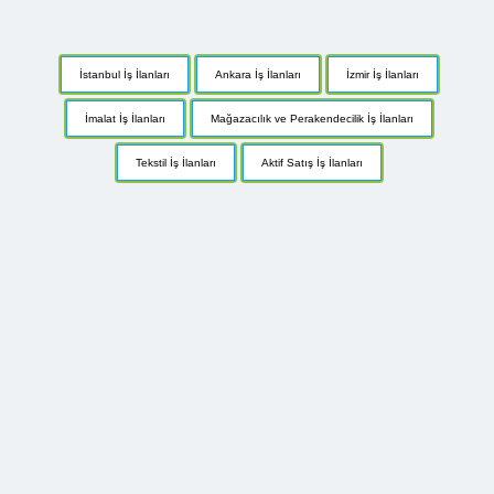
İstanbul İş İlanları
Ankara İş İlanları
İzmir İş İlanları
İmalat İş İlanları
Mağazacılık ve Perakendecilik İş İlanları
Tekstil İş İlanları
Aktif Satış İş İlanları