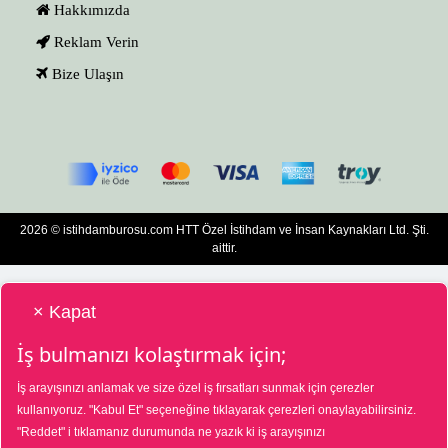
Hakkımızda
Reklam Verin
Bize Ulaşın
2026 © istihdamburosu.com HTT Özel İstihdam ve İnsan Kaynakları Ltd. Şti.
aittir.
× Kapat
İş bulmanızı kolaştırmak için;
İş arayışınızı anlamak ve size özel iş fırsatları sunmak için çerezler
HTT Bilgisayar Eğitim Destek Özel İstihdam ve İnsan Kaynakları Hizmetleri Tic.
kullanıyoruz.
"Kabul Et"
seçeneğine tıklayarak çerezleri onaylayabilirsiniz.
Ltd. Şti. Özel İstihdam Bürosu 01/08/2025 - 31/07/2028 tarihleri arasında
"Reddet"
i tıklamanız durumunda ne yazık ki iş arayışınızı
faaliyette bulunmak üzere, Türkiye İş Kurumu tarafından 01/07/2025 tarih ve
18573287 sayılı karar uyarınca 1390 nolu belge ile faaliyet göstermektedir. 4904