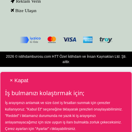
Reklam Verin
Bize Ulaşın
2026 © istihdamburosu.com HTT Özel İstihdam ve İnsan Kaynakları Ltd. Şti.
aittir.
× Kapat
İş bulmanızı kolaştırmak için;
İş arayışınızı anlamak ve size özel iş fırsatları sunmak için çerezler
HTT Bilgisayar Eğitim Destek Özel İstihdam ve İnsan Kaynakları Hizmetleri Tic.
kullanıyoruz.
"Kabul Et"
seçeneğine tıklayarak çerezleri onaylayabilirsiniz.
Ltd. Şti. Özel İstihdam Bürosu 01/08/2025 - 31/07/2028 tarihleri arasında
"Reddet"
i tıklamanız durumunda ne yazık ki iş arayışınızı
faaliyette bulunmak üzere, Türkiye İş Kurumu tarafından 01/07/2025 tarih ve
18573287 sayılı karar uyarınca 1390 nolu belge ile faaliyet göstermektedir. 4904
anlayamayacağımız için size uygun iş ilanı bulmakta zorluk çekeceksiniz.
sayılı kanun uyarınca iş arayanlardan ücret alınmayacak ve menfaat temin
Çerez ayarları için
"Ayarlar"
ı tıklayabilirsiniz.
edilmeyecektir. Şikâyetleriniz için Türkiye İş Kurumu Ankara İl Müdürlüğü