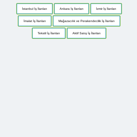
İstanbul İş İlanları
Ankara İş İlanları
İzmir İş İlanları
İmalat İş İlanları
Mağazacılık ve Perakendecilik İş İlanları
Tekstil İş İlanları
Aktif Satış İş İlanları