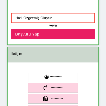
veya
İletişim
**********
**********
**********