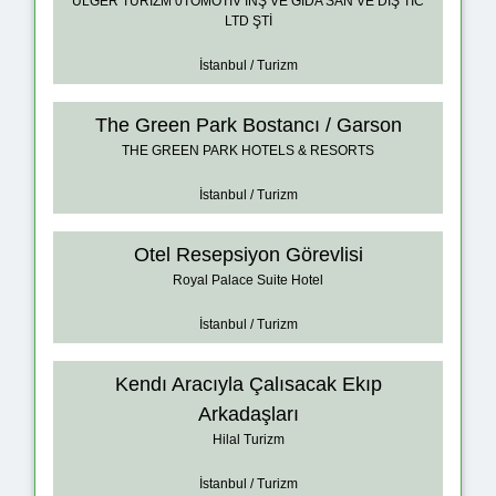
ÜLGER TURİZM 0TOMOTİV İNŞ VE GIDA SAN VE DIŞ TİC
LTD ŞTİ
İstanbul / Turizm
The Green Park Bostancı / Garson
THE GREEN PARK HOTELS & RESORTS
İstanbul / Turizm
Otel Resepsiyon Görevlisi
Royal Palace Suite Hotel
İstanbul / Turizm
Kendı Aracıyla Çalısacak Ekıp
Arkadaşları
Hilal Turizm
İstanbul / Turizm