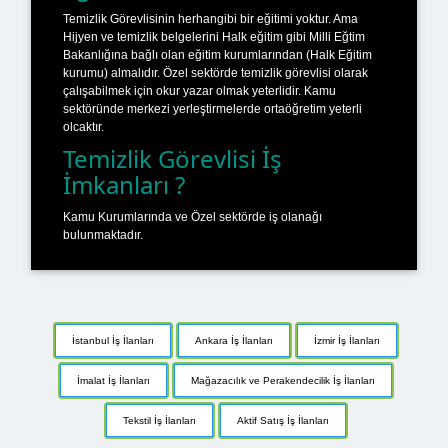
Temizlik Görevlisinin herhangibi bir eğitimi yoktur. Ama
Hijyen ve temizlik belgelerini Halk eğitim gibi Milli Eğtim
Bakanlığına bağlı olan eğitim kurumlarından (Halk Eğitim
kurumu) almalıdır. Özel sektörde temizlik görevlisi olarak
çalışabilmek için okur yazar olmak yeterlidir. Kamu
sektöründe merkezi yerleştirmelerde ortaöğretim yeterli
olcaktır.
Temizlik Görevlisi İş
İmkanları ?
Kamu Kurumlarında ve Özel sektörde iş olanağı
bulunmaktadır.
İstanbul İş İlanları
Ankara İş İlanları
İzmir İş İlanları
İmalat İş İlanları
Mağazacılık ve Perakendecilik İş İlanları
Tekstil İş İlanları
Aktif Satış İş İlanları