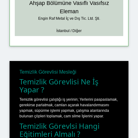
Ahşap Bölümüne Vasıflı Vasıfsız
Eleman
Engin Raf Metal İç ve Dış Tic. Ltd. Şti.
İstanbul / Diğer
Temizlik Görevlisi Mesleği
Temizlik Görevlisi Ne İş
Yapar ?
Temizlik görevlisi çalıştığı iş yerinin; Yerlerini paspaslamak,
gerekirse parlatmak, camları açarak havalandırmasını
yapmak, süpürme işlemi yapmak, çalışma alanlarında
bulunan çöpleri toplamak, cam silme İşlerini yapar.
Temizlik Görevlsi Hangi
Eğitimleri Almalı ?