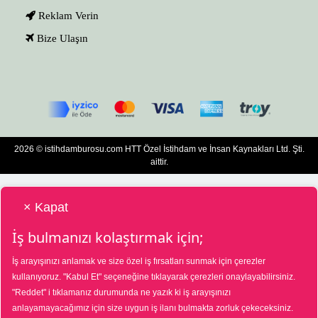
Reklam Verin
Bize Ulaşın
2026 © istihdamburosu.com HTT Özel İstihdam ve İnsan Kaynakları Ltd. Şti.
aittir.
× Kapat
İş bulmanızı kolaştırmak için;
İş arayışınızı anlamak ve size özel iş fırsatları sunmak için çerezler
HTT Bilgisayar Eğitim Destek Özel İstihdam ve İnsan Kaynakları Hizmetleri Tic.
kullanıyoruz.
"Kabul Et"
seçeneğine tıklayarak çerezleri onaylayabilirsiniz.
Ltd. Şti. Özel İstihdam Bürosu 01/08/2025 - 31/07/2028 tarihleri arasında
"Reddet"
i tıklamanız durumunda ne yazık ki iş arayışınızı
faaliyette bulunmak üzere, Türkiye İş Kurumu tarafından 01/07/2025 tarih ve
18573287 sayılı karar uyarınca 1390 nolu belge ile faaliyet göstermektedir. 4904
anlayamayacağımız için size uygun iş ilanı bulmakta zorluk çekeceksiniz.
sayılı kanun uyarınca iş arayanlardan ücret alınmayacak ve menfaat temin