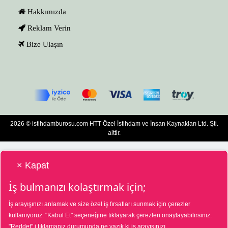
Hakkımızda
Reklam Verin
Bize Ulaşın
2026 © istihdamburosu.com HTT Özel İstihdam ve İnsan Kaynakları Ltd. Şti.
aittir.
× Kapat
İş bulmanızı kolaştırmak için;
İş arayışınızı anlamak ve size özel iş fırsatları sunmak için çerezler
HTT Bilgisayar Eğitim Destek Özel İstihdam ve İnsan Kaynakları Hizmetleri Tic.
kullanıyoruz.
"Kabul Et"
seçeneğine tıklayarak çerezleri onaylayabilirsiniz.
Ltd. Şti. Özel İstihdam Bürosu 01/08/2025 - 31/07/2028 tarihleri arasında
"Reddet"
i tıklamanız durumunda ne yazık ki iş arayışınızı
faaliyette bulunmak üzere, Türkiye İş Kurumu tarafından 01/07/2025 tarih ve