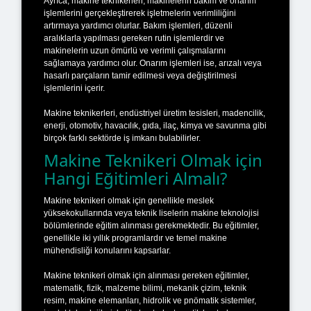
Ayrıca, makine teknikerleri, makinelerin bakım ve onarım
işlemlerini gerçekleştirerek işletmelerin verimliliğini
artırmaya yardımcı olurlar. Bakım işlemleri, düzenli
aralıklarla yapılması gereken rutin işlemlerdir ve
makinelerin uzun ömürlü ve verimli çalışmalarını
sağlamaya yardımcı olur. Onarım işlemleri ise, arızalı veya
hasarlı parçaların tamir edilmesi veya değiştirilmesi
işlemlerini içerir.
Makine teknikerleri, endüstriyel üretim tesisleri, madencilik,
enerji, otomotiv, havacılık, gıda, ilaç, kimya ve savunma gibi
birçok farklı sektörde iş imkanı bulabilirler.
Makine Teknikeri Olmak için
Hangi Eğitimleri Almalı?
Makine teknikeri olmak için genellikle meslek
yüksekokullarında veya teknik liselerin makine teknolojisi
bölümlerinde eğitim alınması gerekmektedir. Bu eğitimler,
genellikle iki yıllık programlardır ve temel makine
mühendisliği konularını kapsarlar.
Makine teknikeri olmak için alınması gereken eğitimler,
matematik, fizik, malzeme bilimi, mekanik çizim, teknik
resim, makine elemanları, hidrolik ve pnömatik sistemler,