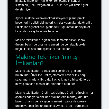
imalat teknolojileri, kalite kontrol, otomatik kontrol
sistemleri, CNC tezgahları ve CAD/CAM yazılımları gibi
dersleri içerir.
Ayrıca, makine teknikeri olmak isteyen kişilerin pratik
becerilerini geliştirebilmeleri için staj yapmaları da önerilir.
Bu stajlar, öğrencilere işyerindeki uygulamalı deneyimler
kazandırır ve iş hayatına hazırlar.
Makine teknikerleri, eğitimlerini tamamladıktan sonra
üretim, bakım ve onarım işlemlerinde yer alabilecekleri
birçok farklı sektörde iş imkanı bulabilirler.
Makine Teknikeri'nin İş
İmkanları?
Makine teknikerleri, birçok farklı sektörde iş imkanı
bulabilirler. Özellikle üretim, otomotiv, havacılık, enerji,
savunma, madencilik, gıda, ilaç ve kimya gibi sektörlerde
ihtiyaç duyulan meslek gruplarından biridirler.
Makine teknikerleri, üretim tesislerinde üretim sürecinin her
aşamasında yer alabilirler. Makinelerin montaj, kurulum,
bakım, onarım ve revizyon işlemlerini gerçekleştirerek
üretim verimliliğini artırabilirler. Ayrıca, üretim sürecinde