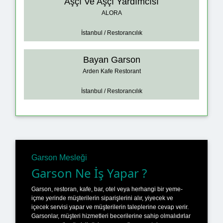
Aşçı Ve Aşçı Yardımcısı
ALORA
İstanbul / Restorancılık
Bayan Garson
Arden Kafe Restorant
İstanbul / Restorancılık
Garson Mesleği
Garson Ne İş Yapar ?
Garson, restoran, kafe, bar, otel veya herhangi bir yeme-
içme yerinde müşterilerin siparişlerini alır, yiyecek ve
içecek servisi yapar ve müşterilerin taleplerine cevap verir.
Garsonlar, müşteri hizmetleri becerilerine sahip olmalıdırlar