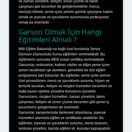
ve zaman yönetimi, iletişim, sorun çözme ve takım
çalışması gibi becerileri de geliştirmelidirler. Ayrıca,
menüyü bilmek, yeme-içme yerinin günlük işleyişine hakim
olmak ve yiyecek ve içeceklerin sunumunda profesyonel
olmak da önemlidir.
Garson Olmak İçin Hangi
Eğitimleri Almalı ?
Milli Eğitim Bakanlığı na bağlı özel kurslarda Servis
Elemanı (Garsonluk) Kursu eğitimleri verilmektedir. Bu
eğitimlerin sonunda MEB onaylı sertifika verilmektedir.
Garsonlar, restoranlar, kafeler, oteller ve diğer yeme-içme
yerleri tarafından işe alınırken, genellikle bir dizi eğitim
programına tabi tutulurlar. Bu eğitimler, yeme-içme yerinin
özel prosedürleri, menü ve içeceklerin sunumu, hijyen ve
temizlik kuralları, iletişim ve müşteri hizmetleri becerileri ve
hatta bazen işletme yönetimi konularını içerebilir.
Garsonların, müşteri hizmetleri, zaman yönetimi, takım
çalışması, iletişim ve sorun çözme becerileri gibi genel iş
becerilerini geliştirmeleri de önemlidir.
Garsonlar, kariyerlerinde ilerlemek istiyorlarsa, yiyecek
hizmetleri alanında eğitim ve sertifikalar alabilirler. Bu
eğitimler, yiyecek ve içeceklerin sunumu, menü tasarımı,
restoran yönetimi, barista eğitimi vb. konuları kapsayabilir.