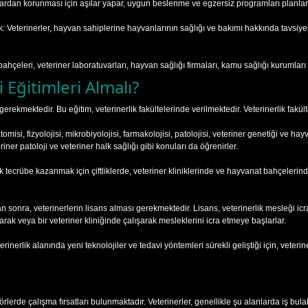
klardan korunması için aşılar yapar, uygun beslenme ve egzersiz programları planlar 
 Veterinerler, hayvan sahiplerine hayvanlarının sağlığı ve bakımı hakkında tavsiy
at bahçeleri, veteriner laboratuvarları, hayvan sağlığı firmaları, kamu sağlığı kurumlar
 Eğitimleri Almalı?
rekmektedir. Bu eğitim, veterinerlik fakültelerinde verilmektedir. Veterinerlik fakültel
atomisi, fizyolojisi, mikrobiyolojisi, farmakolojisi, patolojisi, veteriner genetiği ve ha
riner patoloji ve veteriner halk sağlığı gibi konuları da öğrenirler.
tik tecrübe kazanmak için çiftliklerde, veteriner kliniklerinde ve hayvanat bahçelerind
 sonra, veterinerlerin lisans alması gerekmektedir. Lisans, veterinerlik mesleği icra e
çarak veya bir veteriner kliniğinde çalışarak mesleklerini icra etmeye başlarlar.
rinerlik alanında yeni teknolojiler ve tedavi yöntemleri sürekli geliştiği için, veteri
örlerde çalışma fırsatları bulunmaktadır. Veterinerler, genellikle şu alanlarda iş bulabi