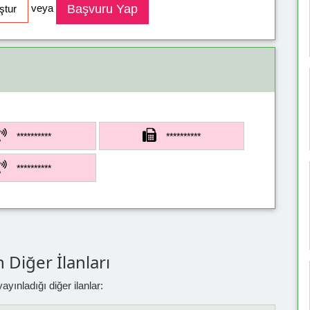
veya
**********
**********
**********
 Diğer İlanları
yınladığı diğer ilanlar: