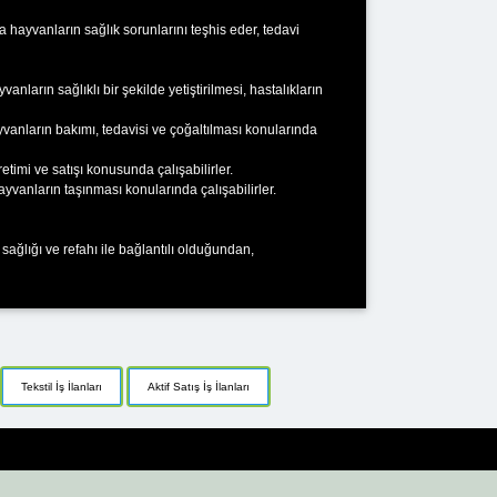
da hayvanların sağlık sorunlarını teşhis eder, tedavi
ların sağlıklı bir şekilde yetiştirilmesi, hastalıkların
yvanların bakımı, tedavisi ve çoğaltılması konularında
retimi ve satışı konusunda çalışabilirler.
yvanların taşınması konularında çalışabilirler.
sağlığı ve refahı ile bağlantılı olduğundan,
Tekstil İş İlanları
Aktif Satış İş İlanları