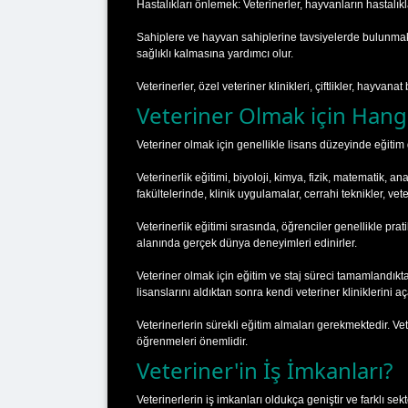
Hastalıkları önlemek: Veterinerler, hayvanların hastalı
Sahiplere ve hayvan sahiplerine tavsiyelerde bulunmak:
sağlıklı kalmasına yardımcı olur.
Veterinerler, özel veteriner klinikleri, çiftlikler, hayvan
Veteriner Olmak için Hangi
Veteriner olmak için genellikle lisans düzeyinde eğitim ge
Veterinerlik eğitimi, biyoloji, kimya, fizik, matematik, an
fakültelerinde, klinik uygulamalar, cerrahi teknikler, vete
Veterinerlik eğitimi sırasında, öğrenciler genellikle pra
alanında gerçek dünya deneyimleri edinirler.
Veteriner olmak için eğitim ve staj süreci tamamlandıktan
lisanslarını aldıktan sonra kendi veteriner kliniklerini a
Veterinerlerin sürekli eğitim almaları gerekmektedir. Vete
öğrenmeleri önemlidir.
Veteriner'in İş İmkanları?
Veterinerlerin iş imkanları oldukça geniştir ve farklı sekt