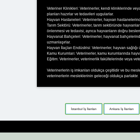
Veteriner Klinikleri: Veterinerler, kendi kliniklerinde ve
planları hazırlar ve tedavileri uygularlar.
Hayvan Hastaneleri: Veterinerler, hayvan hastanelerinde 
Tarım Sektörü: Veterinerler, tarım sektöründe hayvanları
önlenmesi ve tedavisi, ayrıca hayvanların doğru beslenm
Hayvanat Bahçeleri: Veterinerler, hayvanat bahçelerinde
uzmanlaşırlar.
Hayvan İlaçları Endüstrisi: Veterinerler, hayvan sağlığı ü
Kamu Kurumları: Veterinerler, kamu kurumlarında hayvan r
Eğitim: Veterinerler, veterinerlik fakültelerinde veya ve
Veterinerlerin iş imkanları oldukça çeşitlidir ve bu mesl
veterinerlerin mesleklerinin geleceği oldukça parlaktır.
İstanbul İş İlanları
Ankara İş İlanları