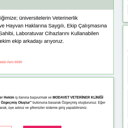
imize; üniversitelerin Veterinerlik
ve Hayvan Haklarına Saygılı, Ekip Çalışmasına
Sahibi, Laboratuvar Cihazlarını Kullanabilen
ekim ekip arkadaşı arıyoruz.
talı ilanı bildir
ner Hekim
iş ilanına başvurmak ve
MODAVET VETERİNER KLİNİĞİ
ı Özgeçmiş Oluştur"
butonuna basarak Özgeçmiş oluşturunuz. Eğer
ak, üye adınız ve şifrenizler sisteme giriş yapabilirsiniz.