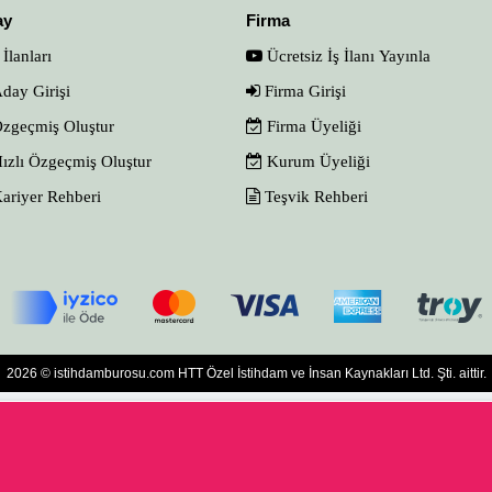
ay
Firma
 İlanları
Ücretsiz İş İlanı Yayınla
day Girişi
Firma Girişi
zgeçmiş Oluştur
Firma Üyeliği
ızlı Özgeçmiş Oluştur
Kurum Üyeliği
ariyer Rehberi
Teşvik Rehberi
2026 © istihdamburosu.com HTT Özel İstihdam ve İnsan Kaynakları Ltd. Şti. aittir.