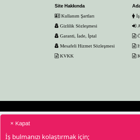
Site Hakkında
Ad
Kullanım Şartları
İş
Gizlilik Sözleşmesi
A
Garanti, İade, İptal
Ö
Mesafeli Hizmet Sözleşmesi
H
KVKK
K
× Kapat
İş bulmanızı kolaştırmak için;