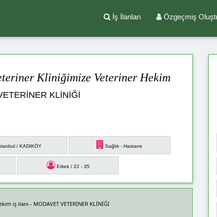
İş İlanları
Özgeçmiş Oluşt
eriner Kliniğimize Veteriner Hekim
ETERİNER KLİNİĞİ
stanbul / KADIKÖY
Sağlık - Hastane
Erkek / 22 - 35
Hekim iş ilanı - MODAVET VETERİNER KLİNİĞİ