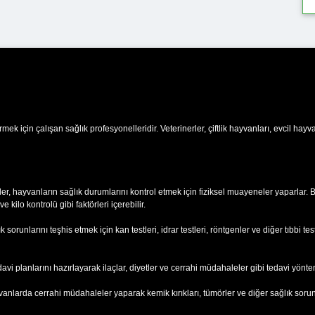
rmek için çalışan sağlık profesyonelleridir. Veterinerler, çiftlik hayvanları, evcil hay
er, hayvanların sağlık durumlarını kontrol etmek için fiziksel muayeneler yaparlar. B
e kilo kontrolü gibi faktörleri içerebilir.
sorunlarını teşhis etmek için kan testleri, idrar testleri, röntgenler ve diğer tıbbi test
avi planlarını hazırlayarak ilaçlar, diyetler ve cerrahi müdahaleler gibi tedavi yönte
anlarda cerrahi müdahaleler yaparak kemik kırıkları, tümörler ve diğer sağlık sorun