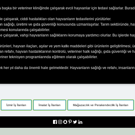
ya başka bir veteriner kliniğinde çalışarak evcil hayvanlar için tedavi sağlarlar. Bura
çalışarak, ciddi hastalıkları olan hayvanların tedavilerini yürütürler.
n sağlığı, üretimi ve gıda güvenliği konusunda uzmanlaşırlar. Tarım sektöründe, hayvan
esi konularında çalışabilirler.
 çalışarak, vahşi hayvanların sağlıklarını korumaya yardımcı olurlar. Bu işlerde ha
rünleri, hayvan ilaçları, aşılar ve yem katkı maddeleri gibi ürünlerin geliştirilmesi, ü
efahı, hayvan hastalıklarının kontrolü, veteriner halk sağlığı, gıda güvenliği ve ha
teriner teknisyen programlarında eğitmen olarak çalışabilirler.
ek her yıl daha da önemli hale gelmektedir. Hayvanların sağlığı ve refahı, insanların 
İzmir İş İlanları
İmalat İş İlanları
Mağazacılık ve Perakendecilik İş İlanları