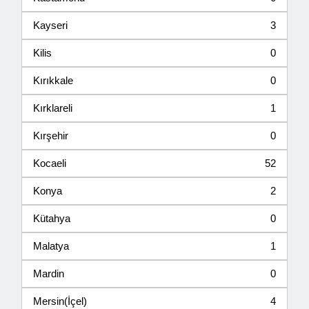
Kayseri
3
Kilis
0
Kırıkkale
0
Kırklareli
1
Kırşehir
0
Kocaeli
52
Konya
2
Kütahya
0
Malatya
1
Mardin
0
Mersin(İçel)
4