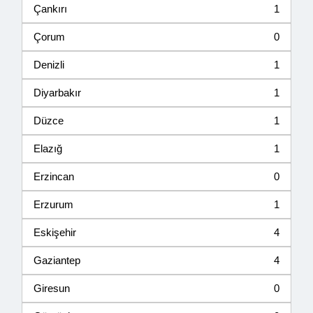
Çankırı
1
Çorum
0
Denizli
1
Diyarbakır
1
Düzce
1
Elazığ
1
Erzincan
0
Erzurum
1
Eskişehir
4
Gaziantep
4
Giresun
0