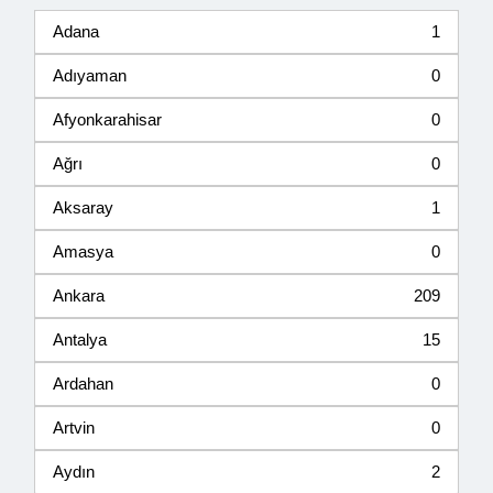
Adana
1
Adıyaman
0
Afyonkarahisar
0
Ağrı
0
Aksaray
1
Amasya
0
Ankara
209
Antalya
15
Ardahan
0
Artvin
0
Aydın
2