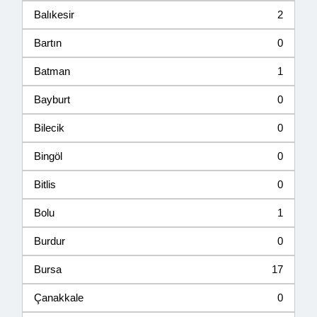
Balıkesir
2
Bartın
0
Batman
1
Bayburt
0
Bilecik
0
Bingöl
0
Bitlis
0
Bolu
1
Burdur
0
Bursa
17
Çanakkale
0