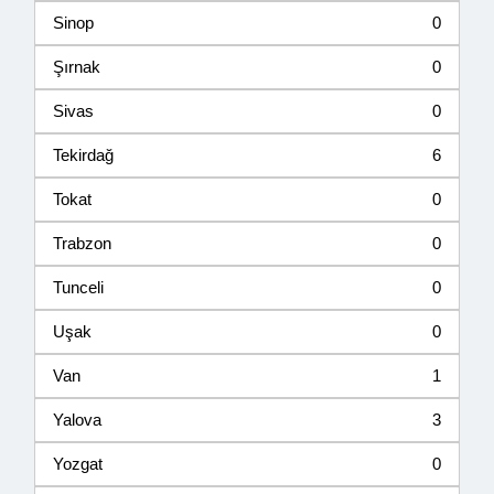
Sinop
0
Şırnak
0
Sivas
0
Tekirdağ
6
Tokat
0
Trabzon
0
Tunceli
0
Uşak
0
Van
1
Yalova
3
Yozgat
0