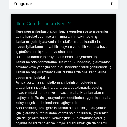
Zonguldak
0
İllere Göre İş İlanları Nedir?
İllere göre iş ilanları platformları, işverenlerin veya işverenler
adına hareket eden işe alım firmalarının yayınladığı iş
ilanlarını içerir. İş arayanlar, bu platformlarda kendilerine
uygun iş ilanlarını arayabilir, başvuru yapabilir ve hatta bazen
iş görüşmeleri için randevu alabilirler.
Bu tür platformlar, iş arayanların belirli bir şehirdeki iş
ilanlarına odaklanmalarına izin verir. Bu nedenle, iş arayanlar
seyahat veya yerleşim sorunları nedeniyle farklı şehirlerdeki iş
ilanlarına başvuramayacakları durumlarda bile, kendilerine
uygun işleri bulabilirler.
Ayrıca, bu tür iş ilanı platformları, belirli bir bölgede iş
arayanların ihtiyaçlarına daha fazla odaklanarak, yerel iş
piyasasındaki trendleri ve ihtiyaçları daha iyi anlamalarını
sağlayabilir. Bu da iş arayanların kendilerine uygun işleri daha
kolay bir şekilde bulmalarını sağlayabilir.
Sonuç olarak, illere göre iş ilanları platformları, iş arayanlar
için iş arama sürecini daha verimli hale getirirken, işverenler
için de işe alım sürecini kolaylaştırır. Bu platformlar, yerel iş
piyasasındaki trendleri ve ihtiyaçları anlamak için de önemli