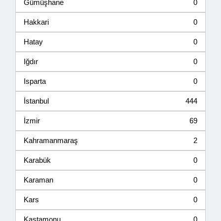
Gümüşhane
0
Hakkari
0
Hatay
0
Iğdır
0
Isparta
0
İstanbul
444
İzmir
69
Kahramanmaraş
2
Karabük
0
Karaman
0
Kars
0
Kastamonu
0