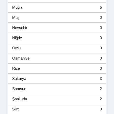
Muğla
6
Muş
0
Nevşehir
0
Niğde
0
Ordu
0
Osmaniye
0
Rize
0
Sakarya
3
Samsun
2
Şanlıurfa
2
Siirt
0